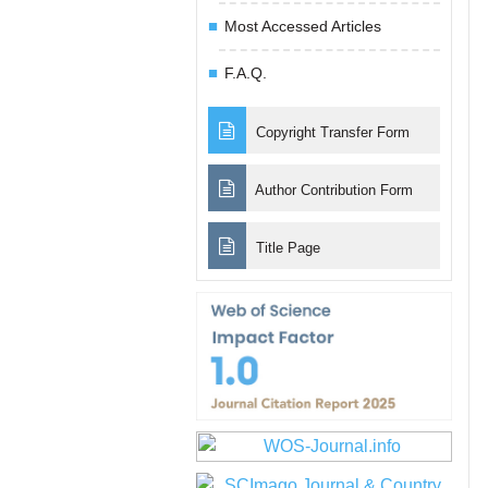
Most Accessed Articles
F.A.Q.
Copyright Transfer Form
Author Contribution Form
Title Page