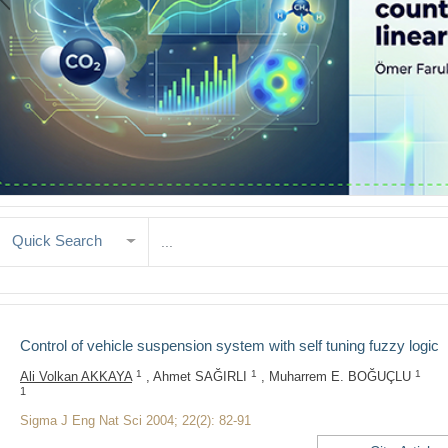
Quick Search
Control of vehicle suspension system with self tuning fuzzy logic
1
1
1
Ali Volkan AKKAYA
, Ahmet SAĞIRLI
, Muharrem E. BOĞUÇLU
1
Sigma J Eng Nat Sci 2004; 22(2): 82-91