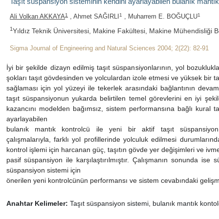
Taşıt süspansiyon sisteminin kendini ayarlayabilen bulanık mantık 
1
1
1
Ali Volkan AKKAYA
, Ahmet SAĞIRLI
, Muharrem E. BOĞUÇLU
1
Yıldız Teknik Üniversitesi, Makine Fakültesi, Makine Mühendisliği 
Sigma Journal of Engineering and Natural Sciences 2004; 2(22): 82-91
İyi bir şekilde dizayn edilmiş taşıt süspansiyonlarının, yol bozuklu
şokları taşıt gövdesinden ve yolculardan izole etmesi ve yüksek bir t
sağlaması için yol yüzeyi ile tekerlek arasındaki bağlantının deva
taşıt süspansiyonun yukarda belirtilen temel görevlerini en iyi şekil
kazancını modelden bağımsız, sistem performansına bağlı kural taban
ayarlayabilen
bulanık mantık kontrolcü ile yeni bir aktif taşıt süspansiyon s
çalışmalarıyla, farklı yol profillerinde yolculuk edilmesi durumlarınd
kontrol işlemi için harcanan güç, taşıtın gövde yer değişimleri ve ivm
pasif süspansiyon ile karşılaştırılmıştır. Çalışmanın sonunda ise s
süspansiyon sistemi için
önerilen yeni kontrolcünün performansı ve sistem cevabındaki gelişm
Anahtar Kelimeler:
Taşıt süspansiyon sistemi, bulanık mantık kontolc