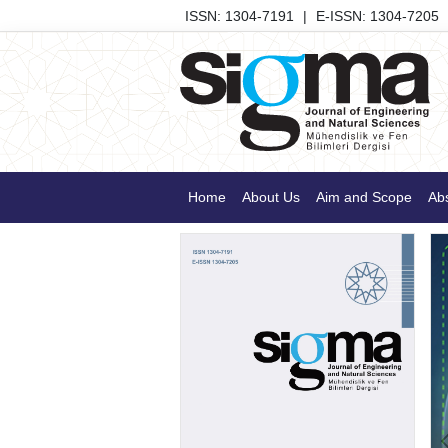
ISSN: 1304-7191
|
E-ISSN: 1304-7205
Home
About Us
Aim and Scope
Abs