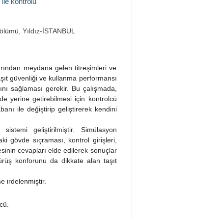
ile kontrolü
Bölümü, Yıldız-İSTANBUL
klarından meydana gelen titreşimleri ve
aşıt güvenliği ve kullanma performansı
mını sağlaması gerekir. Bu çalışmada,
de yerine getirebilmesi için kontrolcü
ı ile değiştirip geliştirerek kendini
istemi geliştirilmiştir. Simülasyon
aki gövde sıçraması, kontrol girişleri,
esinin cevapları elde edilerek sonuçlar
ürüş konforunu da dikkate alan taşıt
e irdelenmiştir.
ü.