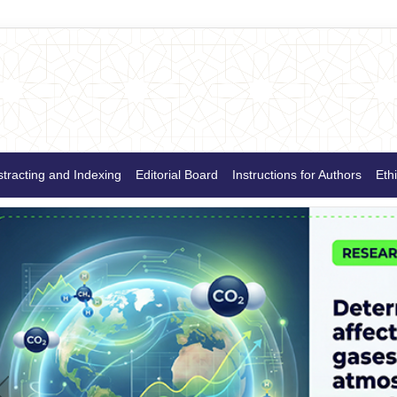
tracting and Indexing
Editorial Board
Instructions for Authors
Ethi